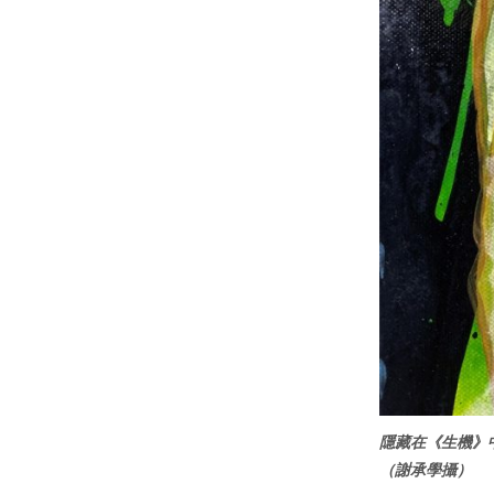
隱藏在《生機》
（謝承學攝）