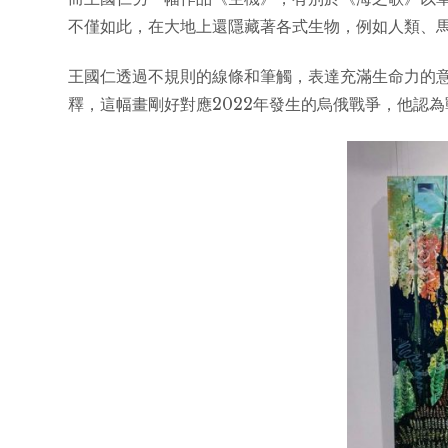
不僅如此，在大地上還隱藏著各式生物，例如人類、
王國仁透過不規則的線條和筆觸，表達充滿生命力的
釋，這幅畫剛好對應2022年發生的烏俄戰爭，他認