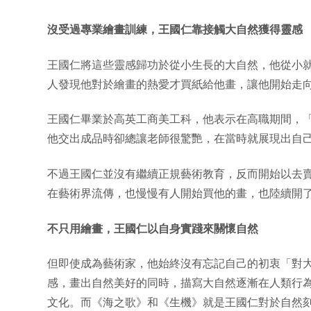
沒受過專業繪畫訓練，王國仁靠接觸大自然獲得靈感
王國仁將這些靈感歸功於從小生長的大自然，他從小
人發現他對於繪畫的熱愛才買紙給他畫，讓他開始走
王國仁畢業於高英工商美工科，他表示在高職期間，
他交出成品時卻總讓老師很驚艷，在當時就展現出自
不過王國仁並沒有繼續正規藝術教育，反而開始以去
在藝術界流傳，也慢慢有人開始買他的畫，也陸續開
不只用繪畫，王國仁以自身實踐來關懷自然
但即使成為藝術家，他始終沒有忘記自己的初衷「對
感，畫出自然美好的同時，描寫大自然逐漸在人類行
文化。而《海之歌》和《生機》就是王國仁對於自然