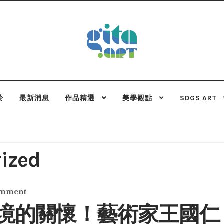
Skip
Skip
to
to
navigation
content
於
最新消息
作品精選
美學觀點
SDGS ART
ized
omment
境的關懷！藝術家王國仁