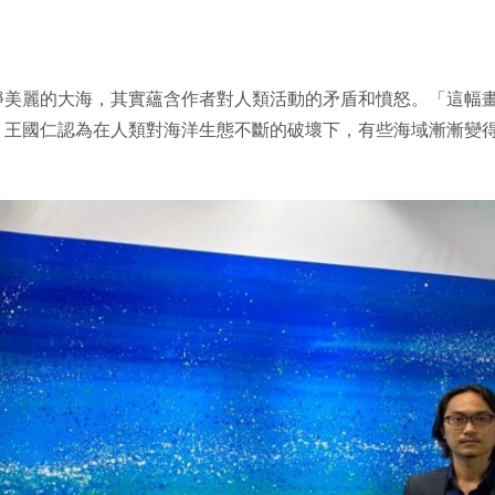
靜美麗的大海，其實蘊含作者對人類活動的矛盾和憤怒。「這幅
」王國仁認為在人類對海洋生態不斷的破壞下，有些海域漸漸變