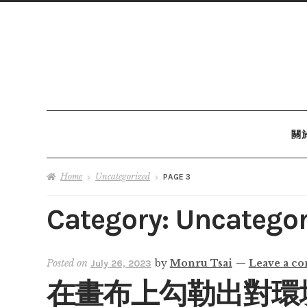
關
Home
Uncategorized
PAGE 3
Category:
Uncategor
Posted on
by
Monru Tsai
—
Leave a c
July 26, 2023
在畫布上勾勒出對環