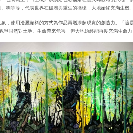
馬、狗等等，代表世界在破壞與重生的循環，大地始終充滿生機
意象，使用潑灑顏料的方式為作品再增添超現實的創造力。「這
為戰爭固然對土地、生命帶來危害，但大地始終能再度充滿生命