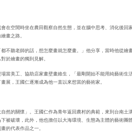
就會在空閒時坐在農田觀察自然生態，並在腦中思考、消化後回
向繪畫之路。
「都不聽老師的話，想怎麼畫就怎麼畫。」他分享，當時他從繪
己對於繪畫的獨到見解。
賣場當美工、協助店家畫壁畫維生，「最剛開始不能用純藝術生
了畫展，王國仁逐漸成為他一直以來想當的藝術家。
大自然的關懷」。王國仁作為青年返回農村的典範，來到台南土
為下被破壞，此外，他也擔任以大海環境、生態為主體的藝術團
刻畫的代表作品之一。