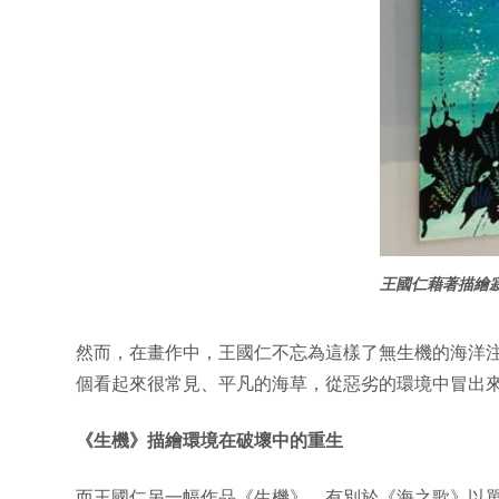
王國仁藉著描繪
然而，在畫作中，王國仁不忘為這樣了無生機的海洋
個看起來很常見、平凡的海草，從惡劣的環境中冒出
《生機》描繪環境在破壞中的重生
而王國仁另一幅作品《生機》，有別於《海之歌》以