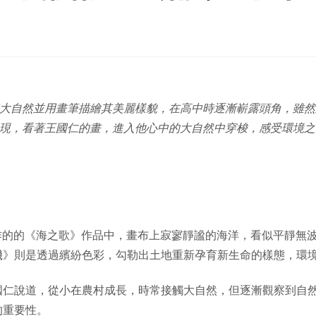
大自然並用畫筆描繪其美麗樣貌，在高中時逐漸嶄露頭角，雖然
現，看著王國仁的畫，進入他心中的大自然中穿梭，感受環境之
國仁創作的的《海之歌》作品中，畫布上寂寥靜謐的海洋，看似平靜
機》則是透過繽紛色彩，勾勒出土地重新孕育新生命的樣態，環境
國仁說道，從小在農村成長，時常接觸大自然，但逐漸觀察到自
的重要性。