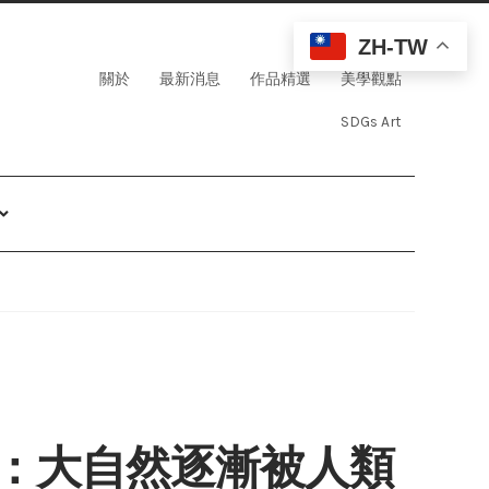
ZH-TW
關於
最新消息
作品精選
美學觀點
SDGs Art
：大自然逐漸被人類