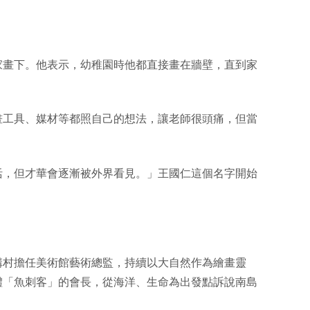
家畫下。他表示，幼稚園時他都直接畫在牆壁，直到家
畫工具、媒材等都照自己的想法，讓老師很頭痛，但當
活，但才華會逐漸被外界看見。」王國仁這個名字開始
溝村擔任美術館藝術總監，持續以大自然作為繪畫靈
體「魚刺客」的會長，從海洋、生命為出發點訴說南島