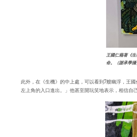
王國仁藉著《生
命。（謝承學攝
此外，在《生機》的中上處，可以看到7艘幽浮，王
左上角的入口進出。」他甚至開玩笑地表示，相信自