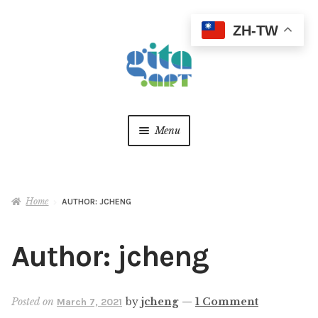
ZH-TW
Skip
Skip
to
to
navigation
content
Menu
關於
Home
AUTHOR: JCHENG
最新消息
作品精選
Expan
Author:
jcheng
child
menu
美學觀點
Expan
Posted on
by
jcheng
—
1 Comment
March 7, 2021
child