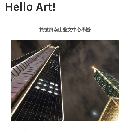
menu
Hello Art!
SDGs Art
Expan
child
menu
於微風南山藝文中心舉辦