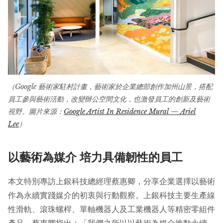
（Google 藝術家駐村計畫，藝術家於企業總部創作加州山景，搭配
員工參與藝術活動，改變辦公空間文化，也激發員工的創新及藝術
視野。圖片來源：
Google Artist In Residence Mural — Ariel
Lee
）
以藝術為媒介 培力具備韌性的員工
本文特別專訪上銀科技總經理蔡惠卿，分享企業選擇以藝術
作為永續實踐媒介的初衷與行動觀察。上銀科技主要生產線
性滑軌、滾珠螺桿、單軸機器人及工業機器人等精密零組件
產品，蔡惠卿指出：「我們之所以以藝術為媒介推動永續，