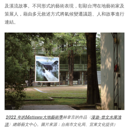
及溪流故事。不同形式的藝術表現，彰顯台灣在地藝術家及
策展人，藉由多元敘述方式將氣候變遷議題、人和故事進行
連結。
2022 年的Mattauw大地藝術季
林韋言的作品〈
漫遊-曾文水庫洩
洪
〉總爺藝文中心。圖片來源：台南市文化局、宜東文化提供）