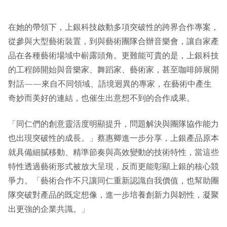
在她的帶領下，上銀科技啟動多項突破性的跨界合作專案，
從參與大型藝術裝置，到與藝術團隊合辦音樂會，讓自家產
品在各種藝術場域中嶄露頭角。更難能可貴的是，上銀科技
的工程師開始與音樂家、舞蹈家、藝術家，甚至咖啡師展開
對話——來自不同領域、語境迥異的專家，在藝術中產生
奇妙而美好的連結，也催生出意想不到的合作成果。
「同仁們的創意靈活度明顯提升，問題解決與團隊協作能力
也出現突破性的成長。」蔡惠卿進一步分享，上銀產品原本
就具備細膩移動、精準節奏與高效變動的技術特性，當這些
特性透過藝術形式被放大呈現，反而更能彰顯上銀的核心競
爭力。「藝術合作不只讓同仁重新認識自我價值，也幫助團
隊突破對產品的既定想像，進一步培養創新力與韌性，凝聚
出更強的企業共識。」