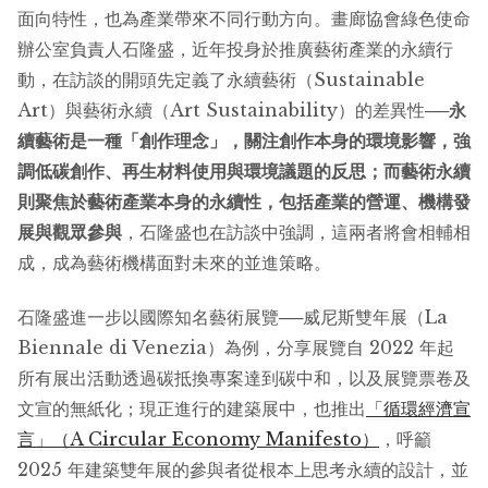
面向特性，也為產業帶來不同行動方向。畫廊協會綠色使命
辦公室負責人石隆盛，近年投身於推廣藝術產業的永續行
動，在訪談的開頭先定義了永續藝術（Sustainable
Art）與藝術永續（Art Sustainability）的差異性──
永
續藝術是一種「創作理念」，關注創作本身的環境影響，強
調低碳創作、再生材料使用與環境議題的反思；而藝術永續
則聚焦於藝術產業本身的永續性，包括產業的營運、機構發
展與觀眾參與
，石隆盛也在訪談中強調，這兩者將會相輔相
成，成為藝術機構面對未來的並進策略。
石隆盛進一步以國際知名藝術展覽──威尼斯雙年展（La
Biennale di Venezia）為例，分享展覽自 2022 年起
所有展出活動透過碳抵換專案達到碳中和，以及展覽票卷及
文宣的無紙化；現正進行的建築展中，也推出
「循環經濟宣
言」（A Circular Economy Manifesto）
，呼籲
2025 年建築雙年展的參與者從根本上思考永續的設計，並