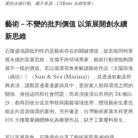
業的永續行動。圖片來源：CSRone 永續智庫）
藝術－不變的批判價值 以策展開創永續
新思維
石隆盛強調批判性仍是藝術存在的關鍵價值，故若能同時掌
握永續的策展思維，並攜手跨領域專家，藝術行動便能夠開
展不一樣的價值。若以循環視角來解讀藝術作品《太陽與海
（碼頭）》（Sun & Sea (Marina)），其透過歌劇及即
興表演，讓觀眾邊看邊參與其中，更探索人類與環境之間的
關係、身份認同和社會問題；而表演後演出所用的 34 噸白
沙，都再回收分送至學校與園藝場域使用，體現藝術生產也
能走向資源循環的案例。另外像是，台灣藝術家康木祥更將
101 大樓廢棄鋼纜轉化為雕塑作品，賦予工業廢料新生。
若以策展視角，石隆盛也分享了藝術家凱蒂·帕特森