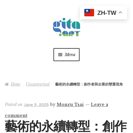
ZH-TW
Skip
Skip
to
to
navigation
content
Menu
關於
Home
Uncategorized
藝術的永續轉型：創作者與企業的雙重視角
最新消息
作品精選
Expan
Posted on
by
Monru Tsai
—
Leave a
June 5, 2025
child
comment
menu
美學觀點
Expan
藝術的永續轉型：創作
child