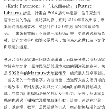
（Katie Paterson）的
「未來圖書館」（Future
Library）
計畫，計畫自 2014 起每年邀請一位作家創作一
篇未公開的作品，並將其封存，直到 2114 年首次出版，專
案同時將種植森林，並預計在 100 年後用於印製這些作
品。「未來圖書館」不僅是一項藝術計畫，更是透過種植森
林、封存文稿等行動讓公眾思考，如何為未來世代留下文化
與環境的遺產。
談及台灣藝術家如何回應永續議題，石隆盛分享台灣藝術家
對於在地文化、原住民議題與環境永續的關注視角案例。像
是
2022 年的Mattauw大地藝術季
，總策展人龔卓軍就以
「曾文溪的一千個名字」為題出發，透過深入曾文溪流域的
土地故事，來回應溪水流域公民共同面對的環境變動與挑
戰，並借力計劃驅動居民的對話及行動力。另外，藝術家吳
瑪俐也透過「
樹梅坑溪環境
藝術
行動
」計畫，連結在地聚
落，以劇場、教育、居民活動等方式，喚起樹梅坑溪的記憶