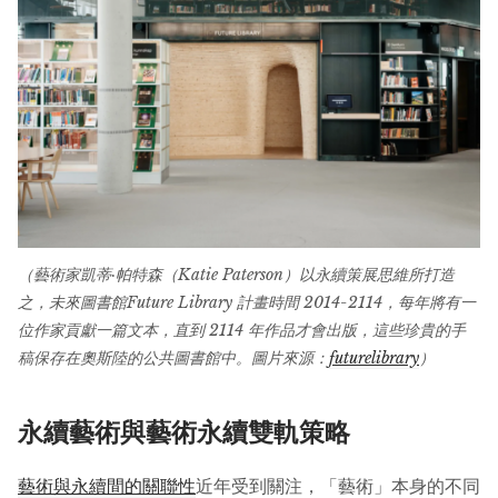
（藝術家凱蒂·帕特森（Katie Paterson）以永續策展思維所打造
之，未來圖書館Future Library 計畫時間 2014-2114，每年將有一
位作家貢獻一篇文本，直到 2114 年作品才會出版，這些珍貴的手
稿保存在奧斯陸的公共圖書館中。圖片來源：
futurelibrary
）
永續藝術與藝術永續雙軌策略
藝術與永續間的關聯性
近年受到關注，「藝術」本身的不同