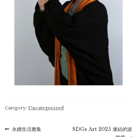
Category:
Uncategorized
Post
Previous
Next
永續生活雅集
SDGs Art 2025 連結的波