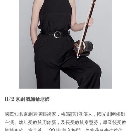
11/2
京劇
魏海敏老師
國際知名京劇表演藝術家，梅(蘭芳)派傳人，國光劇團領銜
主演。幼年受教於周銘新，及長受教於秦慧芬，畢業後受教
於陳永玲、童芷苓。1991年拜入梅門，為梅葆玖先生首位