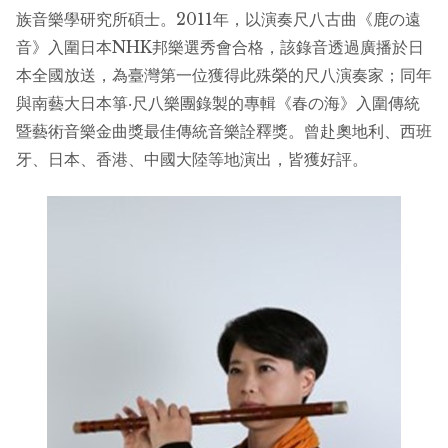
族音樂學研究所碩士。2011年，以演奏尺八古曲《鹿の遠
音》入圍日本NHK邦樂選秀會合格，該錄音透過廣播於日
本全國放送，為臺灣第一位獲得此殊榮的尺八演奏家；同年
與南藝大日本箏‧尺八樂團錄製的專輯《春の海》入圍傳統
暨藝術音樂金曲獎最佳傳統音樂詮釋獎。曾赴奧地利、西班
牙、日本、香港、中國大陸等地演出，皆獲好評。