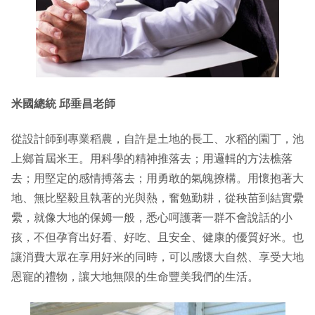
米國總統
邱垂昌老師
從設計師到專業稻農，自許是土地的長工、水稻的園丁，池
上鄉首屆米王。用科學的精神推落去；用邏輯的方法樵落
去；用堅定的感情搏落去；用勇敢的氣魄撩構。用懷抱著大
地、無比堅毅且執著的光與熱，奮勉勤耕，從秧苗到結實纍
纍，就像大地的保姆一般，悉心呵護著一群不會說話的小
孩，不但孕育出好看、好吃、且安全、健康的優質好米。也
讓消費大眾在享用好米的同時，可以感懷大自然、享受大地
恩寵的禮物，讓大地無限的生命豐美我們的生活。