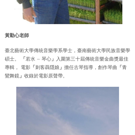
黃勤心老師
臺北藝術大學傳統音樂學系學士，臺南藝術大學民族音樂學
碩士。
「
若水 – 琴心
」
入圍第三十屆傳統音樂金曲獎最佳
專輯， 電影
「
刺客聶隱娘
」
擔任古琴指導，創作琴曲
「
青
鸞舞鏡
」
收錄於電影原聲帶。