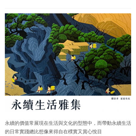
menu
SDGs Art
Expan
child
menu
永續的價值常展現在生活與文化的型態中，而帶動永續生活
的日常實踐總比想像來得自在樸實又賞心悅目