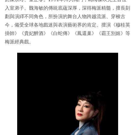
入室弟子。魏海敏的傳統底蘊深厚，深得梅派精髓，擅長刻
劃與演繹不同角色，所扮演的舞台人物跨越流派、穿梭古
今，備受全球各地戲迷與表演藝術界的肯定。擅演《穆桂英
掛帥》《貴妃醉酒》《白蛇傳》《鳳還巢》《霸王別姬》等
梅派經典戲。