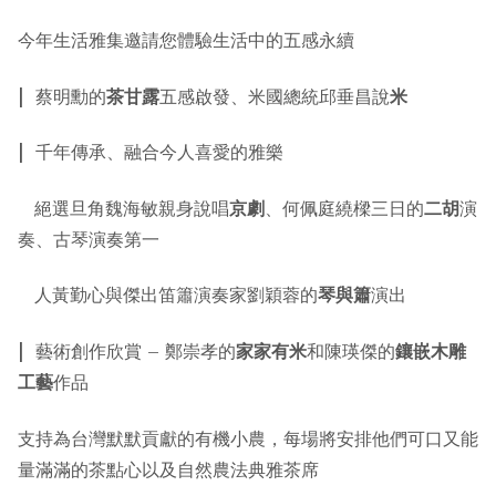
今年生活雅集邀請您體驗生活中的五感永續
| 蔡明勳的
茶甘露
五感啟發、米國總統邱垂昌說
米
| 千年傳承、融合今人喜愛的雅樂
絕選旦角魏海敏親身說唱
京劇
、何佩庭繞樑三日的
二胡
演
奏、古琴演奏第一
人黃勤心與傑出笛簫演奏家劉穎蓉的
琴與簫
演出
| 藝術創作欣賞 – 鄭崇孝的
家家有米
和陳瑛傑的
鑲嵌木雕
工藝
作品
支持為台灣默默貢獻的有機小農，每場將安排他們可口又能
量滿滿的茶點心以及自然農法典雅茶席