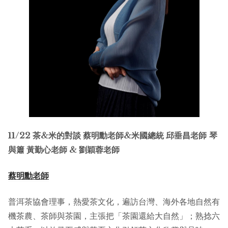
11/22 茶&米的對談 蔡明勳老師&米國總統 邱垂昌老師
琴
與簫 黃勤心老師 & 劉穎蓉老師
蔡明勳老師
普洱茶協會理事，熱愛茶文化，遍訪台灣、海外各地自然有
機茶農、茶師與茶園，主張把「茶園還給大自然」；熟捻六