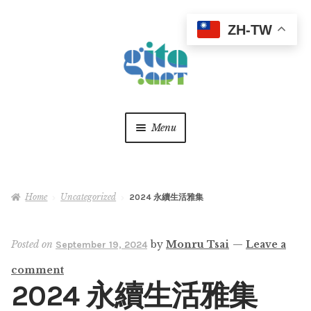
ZH-TW
Skip
Skip
to
to
navigation
content
Menu
關於
Home
Uncategorized
2024 永續生活雅集
最新消息
作品精選
Expan
Posted on
by
Monru Tsai
—
Leave a
September 19, 2024
child
comment
menu
美學觀點
Expan
2024 永續生活雅集
child