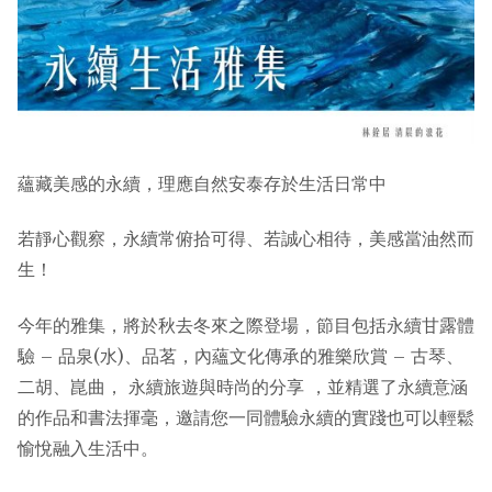
蘊藏美感的永續，理應自然安泰存於生活日常中
若靜心觀察，永續常俯拾可得、若誠心相待，美感當油然而
生！
今年的雅集，將於秋去冬來之際登場，節目包括永續甘露體
驗 – 品泉(水)、品茗，內蘊文化傳承的雅樂欣賞 – 古琴、
二胡、崑曲， 永續旅遊與時尚的分享 ，並精選了永續意涵
的作品和書法揮毫，邀請您一同體驗永續的實踐也可以輕鬆
愉悅融入生活中。