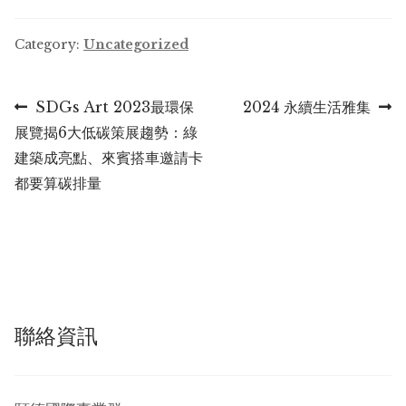
Category:
Uncategorized
Post
Previous
Next
SDGs Art 2023最環保
2024 永續生活雅集
post:
post:
展覽揭6大低碳策展趨勢：綠
navigation
建築成亮點、來賓搭車邀請卡
都要算碳排量
聯絡資訊