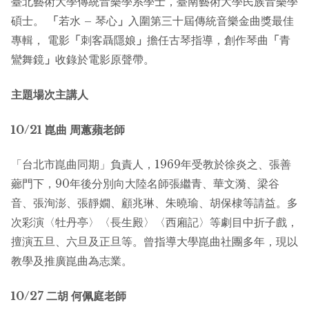
臺北藝術大學傳統音樂學系學士，臺南藝術大學民族音樂學
碩士。
「
若水 – 琴心
」
入圍第三十屆傳統音樂金曲獎最佳
專輯， 電影
「
刺客聶隱娘
」
擔任古琴指導，創作琴曲
「
青
鸞舞鏡
」
收錄於電影原聲帶。
主題場次主講人
10/21
崑曲
周蕙蘋老師
「台北市崑曲同期」負責人，1969年受教於徐炎之、張善
薌門下，90年後分別向大陸名師張繼青、華文漪、梁谷
音、張洵澎、張靜嫺、顧兆琳、朱曉瑜、胡保棣等請益。多
次彩演〈牡丹亭〉〈長生殿〉〈西廂記〉等劇目中折子戲，
擅演五旦、六旦及正旦等。曾指導大學崑曲社團多年，現以
教學及推廣崑曲為志業。
10/27
二胡
何佩庭老師