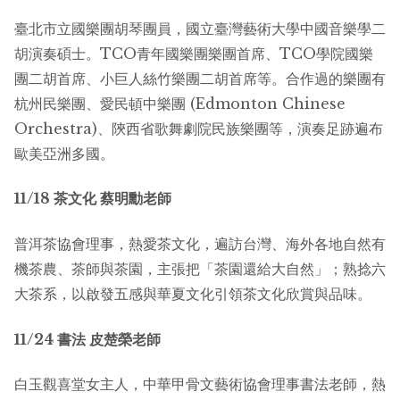
臺北市立國樂團胡琴團員，國立臺灣藝術大學中國音樂學二
胡演奏碩士。TCO青年國樂團樂團首席、TCO學院國樂
團二胡首席、小巨人絲竹樂團二胡首席等。合作過的樂團有
杭州民樂團、愛民頓中樂團 (Edmonton Chinese
Orchestra)、陝西省歌舞劇院民族樂團等，演奏足跡遍布
歐美亞洲多國。
11/18
茶文化
蔡明勳老師
普洱茶協會理事，熱愛茶文化，遍訪台灣、海外各地自然有
機茶農、茶師與茶園，主張把「茶園還給大自然」；熟捻六
大茶系，以啟發五感與華夏文化引領茶文化欣賞與品味。
11/24
書法
皮楚榮老師
白玉觀喜堂女主人，中華甲骨文藝術協會理事書法老師，熱