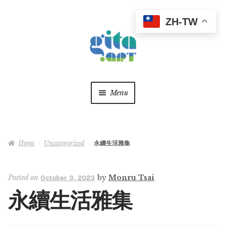
ZH-TW
Skip
Skip
to
to
navigation
content
Menu
關於
Home
Uncategorized
永續生活雅集
最新消息
作品精選
Expan
Posted on
by
Monru Tsai
October 3, 2023
child
永續生活雅集
menu
美學觀點
Expan
child