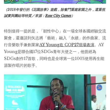
（2018年發行的《花園故事》遊戲，除奮鬥重建家園之外，還重視
誠實與團結等特質／來源：
Rose City Games
）
特別值得一提的是，「韌性中心」在一場全球各國經驗交流
聚會，還邀請到矢志將「藝術」融入「永續」的作曲家、流
行音樂歌手兼創業家
AY Young在 COP27現場表演
。AY
Young是聯合國17位SDGs青年大使之一，他曾經為
SDGs創作17首歌，同時也是全球第一位100%使用再生能
源製作唱片的歌手。