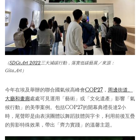
（
SDGs Art 2022
三大減碳行動，落實低碳藝展／來源：
Gita.Art）
今年在埃及舉辦的聯合國氣候高峰會
COP27
，
周邊街道、
大廳和畫廊
處處可見運用「藝術」或「文化遺產」影響「氣
候行動」的美學案例。包括COP27的開幕典禮長達2小
時，尾聲即是由表演團體以舞蹈肢體與字卡，利用前後互疊
的剪影特殊效果，帶出「齊力實踐」的溫馨主題。