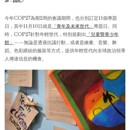
源：
BBC
）
今年COP27為期2周的會議期間，也分別訂定11個專題
日，其中11月10日就是
「青年及未來世代」
專題日。同
時，COP27針對年輕世代，特別規劃出
「兒童暨青少年
館」
——無論是透過抗議行動，或者是繪畫、音樂、舞
蹈、色彩繽紛的服裝等方式，提供年輕世代向全球政治領導
人傳達信息的機會。