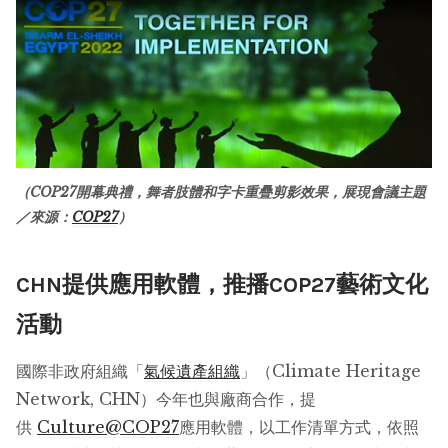
（COP27開幕典禮，舞者肢體和字卡重疊剪影效果，展現會議主題
／來源：
COP27
）
CHN提供應用軟體，推播COP27藝術文化
活動
國際非政府組織「
氣候遺產組織
」（Climate Heritage
Network, CHN）今年也與廠商合作，提
供
Culture@COP27
應用軟體，以工作清單方式，依照