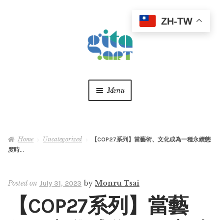
ZH-TW
Skip
Skip
to
to
navigation
content
Menu
關於
Home
Uncategorized
【COP27系列】當藝術、文化成為一種永續態
最新消息
度時…
作品精選
Expan
child
Posted on
by
Monru Tsai
July 31, 2023
menu
美學觀點
Expan
【COP27系列】當藝
child