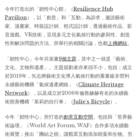
今年打造出的「韌性中心館」（
Resilience Hub
Pavilion
），以「創意」和「互動」為訴求，邀請藝術
家、漫畫家、時裝設計師、程式設計師，透過藝術作品、影
音遊戲、VR技術，呈現多元文化氣候行動的參與性、創造
性和解決問題的方法。所舉行的相關討論，也都
上傳網站
。
「韌性中心」今年共策畫
9個主題
，其中之一就是「藝術、
文化、文物和遺產」。主題規劃者亦來頭不小，包括：成立
於2019年，矢志將藝術文化導入氣候行動的重量級非營利
永續藝術機構「氣候遺產網絡」（
Climate Heritage
Network
），以及成立於2006年倫敦赫赫有名的永續藝
術慈善機構「茱莉的自行車」（
Julie’s Bicycle
）。
今年「韌性中心」所打造的
創意互動空間
。包括與「世界藝
術論壇」（World Art Forum, WAF）合作多項永續藝
術展覽；推出「團結之樹」讓觀眾互動添加樹葉和生物。另