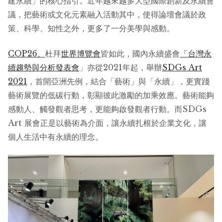
建永續」的核心指引。近年越來越多大型國際創新及永續會
議，把藝術或文化元素融入活動其中，使得論壇會議於政
策、科學、知性之外，更多了一分美學與感動。
COP26、
杜拜
世界博覽會
皆如此，國內永續盛會
「
台灣永
續趨勢與分析發表會
」亦從2021年起，舉辦
SDGs Art
2021
，首開亞洲先例，結合「藝術」與「永續」，更實踐
藝術展覽的低碳行動，彰顯彼此激勵的加乘效應。藝術能夠
感動人、觸發觀者思考，更能夠啟發觀者行動。而SDGs
Art 展會正是以藝術為介面，讓永續扎根於企業文化，讓
個人生活中有永續的理念。