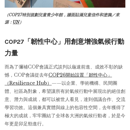
（COP27特別規劃兒童青少年館，牆面貼滿兒童信件和塗鴉／來
源：
UN
）
COP27「韌性中心」用創意增強氣候行動
力量
而為了彌補COP會議正式談判以龜速前進、成效不彰的缺
憾，COP會議從去年
COP26開始設置「韌性中心」
（Resilience Hub）
——以企業、學術機構、民間團
體、社區為對象，希望讓所有於氣候行動中展現出的絕佳創
意、潛力與成就，都可以被世人看見，達到倡議合作、交流
學習功效。這個兼具實體與線上的包容性空間，去年獲得了
極大的成就，牢牢團結了全球各大洲的氣候行動者，於是今
年更是卯足勁進行。