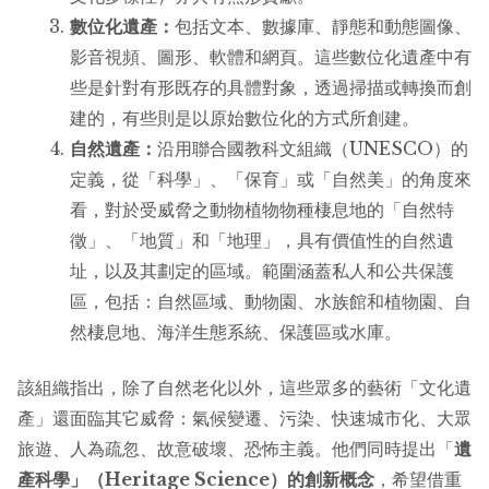
數位化遺產：
包括文本、數據庫、靜態和動態圖像、
影音視頻、圖形、軟體和網頁。這些數位化遺產中有
些是針對有形既存的具體對象，透過掃描或轉換而創
建的，有些則是以原始數位化的方式所創建。
自然遺產：
沿用聯合國教科文組織（UNESCO）的
定義，從「科學」、「保育」或「自然美」的角度來
看，對於受威脅之動物植物物種棲息地的「自然特
徵」、「地質」和「地理」，具有價值性的自然遺
址，以及其劃定的區域。範圍涵蓋私人和公共保護
區，包括：自然區域、動物園、水族館和植物園、自
然棲息地、海洋生態系統、保護區或水庫。
該組織指出，除了自然老化以外，這些眾多的藝術「文化遺
產」還面臨其它威脅：氣候變遷、污染、快速城市化、大眾
旅遊、人為疏忽、故意破壞、恐怖主義。他們同時提出「
遺
產科學」（Heritage Science）的創新概念
，希望借重