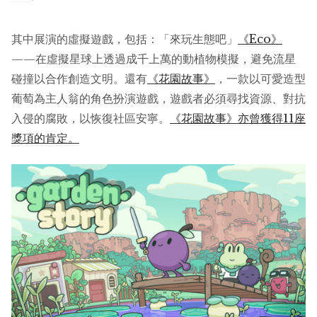
其中展演的虛擬遊戲，包括：「來玩生態吧」
《Eco》
——在虛擬星球上透過成千上萬的動植物模擬，避免流星
碰撞以合作創造文明。還有
《花園故事》
，一款以可愛造型
葡萄為主人翁的角色扮演遊戲，遊戲者必須尋找資源、對抗
入侵的腐敗，以恢復社區安寧。
《花園故事》亦曾獲得11座
獎項的肯定。