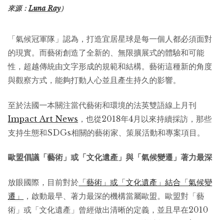
來源：
Luna Ray
）
「氣候冠軍隊」認為，打造宜居星球是每一個人都必須面對
的現實。而藝術創造了全新的、無限擴展式的體驗和可能
性，超越傳統由文字形成的規範和結構。藝術這種新的角度
與觀察方式，能夠打動人心並且產生持久的影響。
至於法國一本關注當代藝術和環境的法英雙語線上月刊
Impact Art News
，也從2018年4月以來持續採訪，那些
支持生態和SDGs相關的藝術家、策展活動和專案項目。
歐盟倡議「藝術」或「文化遺產」與「氣候變遷」著力最深
放眼國際，目前對於
「藝術」或「文化遺產」結合「氣候變
遷」
，啟動最早、著力最深的機構當屬歐盟。歐盟對「藝
術」或「文化遺產」曾經做出清晰的定義，並且早在2010