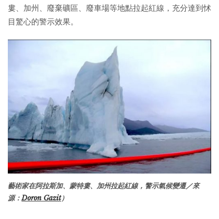
婁、加州、廢棄礦區、廢車場等地點拉起紅線，充分達到怵
目驚心的警示效果。
藝術家在阿拉斯加、蒙特婁、加州拉起紅線，警示氣候變遷／來
源：
Doron Gazit
）