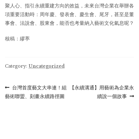
聚人心、指引永續重建方向的效益，未來台灣企業在舉辦各
項重要活動時：周年慶、發表會、慶生會、尾牙，甚至是董
事會、法說會、股東會，能否也考量納入藝術文化氣息呢？
核稿：繆葶
Category:
Uncategorized
Post
Previous
Next
台灣首度藝文大串連！組
【永續溝通】用藝術為企業永
post:
post:
藝術聯盟、刻畫永續路徑圖
續說一個故事
navigation