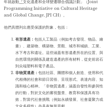
年就啟動
「
文化遺產和全球變遷聯合倡議計劃」（Joint
Programming Initiative on Cultural Heritage
and Global Change, JPI CH）。
他們具體列出應受保護的對象，包括：
有形遺產：
包括人工製品（例如考古發現、物品、繪
畫）、建築物、構築物、景觀、城市和城鎮、工業、
水下考古和遺址。這些涵蓋有形遺產所在的位置、與
自然環境的關係及建造遺產的所有材料，從史前岩石
到尖端塑料和電子產品。
非物質遺產：
包括社區、團體和個人創造、使用和代
代相傳的社會和節日習俗、呈現形式、表達內容、知
識和核心精神。「非物質遺產」涵蓋自發性和參與性
的行動，對於文化的審視盤查、教育和保護具有功
效，對當代社會挑戰（例如永續發展、社會凝聚力或
文化多樣性）亦具有無形貢獻。