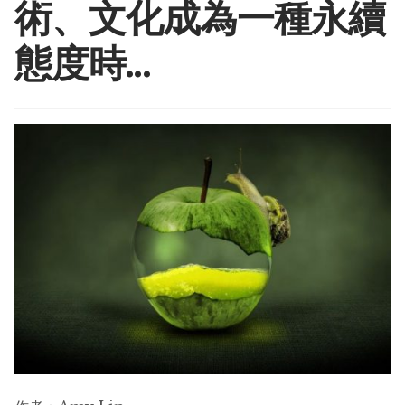
menu
術、文化成為一種永續
SDGs Art
Expan
child
態度時…
menu