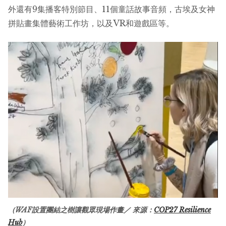
外還有9集播客特別節目、11個童話故事音頻，古埃及女神
拼貼畫集體藝術工作坊，以及VR和遊戲區等。
（WAF設置團結之樹讓觀眾現場作畫／ 來源：
COP27 Resilience
Hub
）