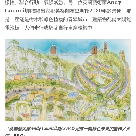
樣性、聯合行動、氣候緊急。另一位英國藝術家
Andy
Council
則描繪出家鄉英格蘭布里斯托2030年的景象，那
是一座滿是樹木和綠色植物的青翠城市，建築物配備太陽能
電池板，人們步行或騎著自行車穿梭於中。
（英國藝術家Andy Council為COP27完成一幅綠色未來的畫作／來