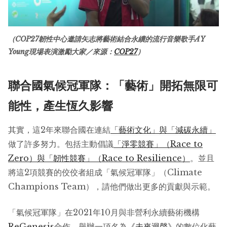
（COP27韌性中心邀請矢志將藝術結合永續的流行音樂歌手AY
Young現場表演激勵大家／來源：
COP27
）
聯合國氣候冠軍隊：「藝術」開拓無限可
能性，產生恆久影響
其實，這2年來聯合國在連結
「藝術文化」與「減碳永續」
做了許多努力。包括主動倡議
「淨零競賽」（Race to
Zero）與「韌性競賽」（Race to Resilience）
。並且
將這2項競賽的佼佼者組成「氣候冠軍隊」（Climate
Champions Team），請他們做出更多的貢獻與示範。
「氣候冠軍隊」在2021年10月與非營利永續藝術機構
ReGenesis
合作，舉辦一項名為
《未來迴聲》
的數位化藝